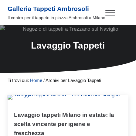
Passa al contenuto principale
Skip to header right navigation
Skip to site footer
Galleria Tappeti Ambrosoli
Menu
Il centro per il tappeto in piazza Ambrosoli a Milano
Lavaggio Tappeti
Ti trovi qui:
Home
/
Archivi per Lavaggio Tappeti
Lavaggio tappeti Milano in estate: la
scelta vincente per igiene e
freschezza