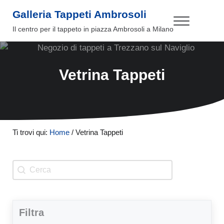
Passa al contenuto principale
Skip to header right navigation
Skip to site footer
Galleria Tappeti Ambrosoli
Menu
Il centro per il tappeto in piazza Ambrosoli a Milano
Vetrina Tappeti
Ti trovi qui:
Home
/
Vetrina Tappeti
Cerca
Search content
Filtra