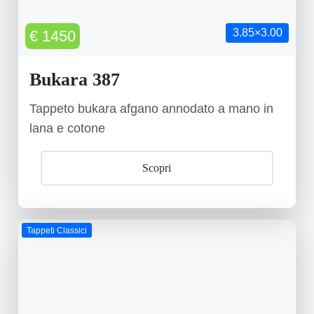
3.85×3.00
€ 1450
Bukara 387
Tappeto bukara afgano annodato a mano in
lana e cotone
Scopri
Tappeti Classici