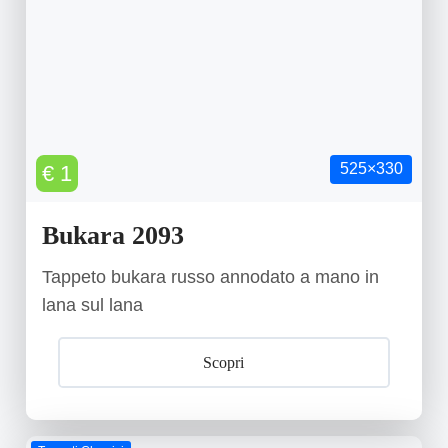
525×330
€ 1
Bukara 2093
Tappeto bukara russo annodato a mano in
lana sul lana
Scopri