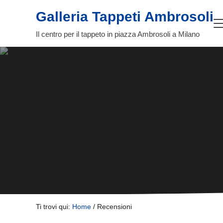
Passa al contenuto principale
Skip to header right navigation
Skip to site footer
Galleria Tappeti Ambrosoli
Il centro per il tappeto in piazza Ambrosoli a Milano
Ti trovi qui:
Home
/
Recensioni