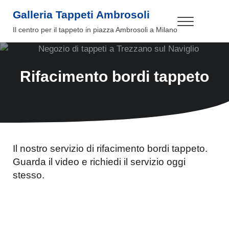
Passa al contenuto principale
Skip to header right navigation
Skip to site footer
Galleria Tappeti Ambrosoli
Menu
Il centro per il tappeto in piazza Ambrosoli a Milano
Rifacimento bordi tappeto
Il nostro servizio di rifacimento bordi tappeto.
Guarda il video e richiedi il servizio oggi
stesso.