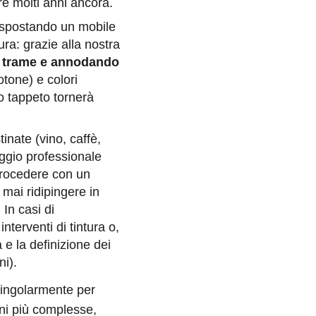
are molti anni ancora.
 spostando un mobile
ra: grazie alla nostra
le trame e annodando
tone) e colori
tuo tappeto tornerà
nate (vino, caffè,
aggio professionale
 procedere con un
 mai ridipingere in
In casi di
terventi di tintura o,
 e la definizione dei
ni).
singolarmente per
oni più complesse,