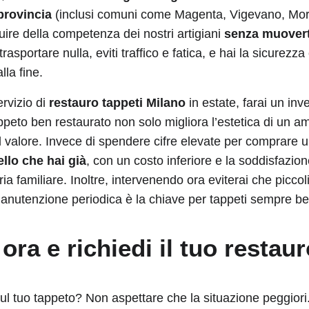
provincia
(inclusi comuni come Magenta, Vigevano, Mort
uire della competenza dei nostri artigiani
senza muovert
rasportare nulla, eviti traffico e fatica, e hai la sicurezza
lla fine.
ervizio di
restauro tappeti Milano
in estate, farai un inv
ppeto ben restaurato non solo migliora l’estetica di un 
il valore. Invece di spendere cifre elevate per comprare 
llo che hai già
, con un costo inferiore e la soddisfazio
ia familiare. Inoltre, intervenendo ora eviterai che piccol
 manutenzione periodica è la chiave per tappeti sempre bel
ora e richiedi il tuo restau
ul tuo tappeto? Non aspettare che la situazione peggiori