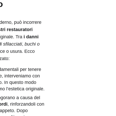
o
derno, può incorrere
ri restauratori
iginale. Tra
i danni
i sfilacciati
,
buchi o
uce o usura. Ecco
zato:
damentali per tenere
te, interveniamo con
o. In questo modo
mo l’estetica originale.
logorano a causa del
ordi
, rinforzandoli con
 tappeto. Dopo