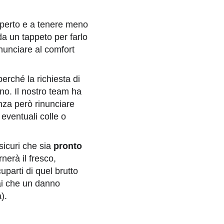
aperto e a tenere meno
a un tappeto per farlo
nunciare al comfort
erché la richiesta di
nno. Il nostro team ha
nza però rinunciare
 eventuali colle o
ssicuri che sia
pronto
nerà il fresco,
parti di quel brutto
rai che un danno
).