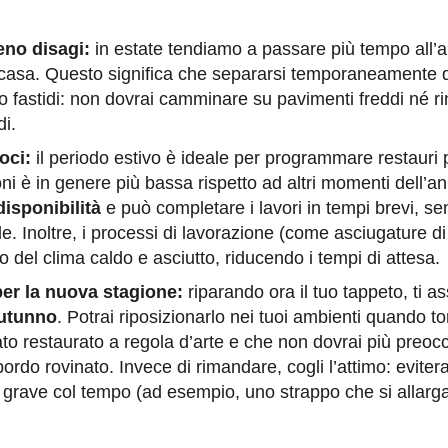
eno disagi:
in estate tendiamo a passare più tempo all’
n casa. Questo significa che separarsi temporaneamente d
 fastidi: non dovrai camminare su pavimenti freddi né ri
di.
oci:
il periodo estivo è ideale per programmare restauri p
oni è in genere più bassa rispetto ad altri momenti dell’a
isponibilità
e può completare i lavori in tempi brevi, se
le. Inoltre, i processi di lavorazione (come asciugature di
o del clima caldo e asciutto, riducendo i tempi di attesa.
er la nuova stagione:
riparando ora il tuo tappeto, ti a
autunno
. Potrai riposizionarlo nei tuoi ambienti quando tor
o restaurato a regola d’arte e che non dovrai più preoccu
bordo rovinato. Invece di rimandare, cogli l’attimo: evite
ù grave col tempo (ad esempio, uno strappo che si allarga