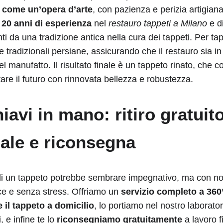
o come un’opera d’arte
, con pazienza e perizia artigianal
e
20 anni di esperienza
nel
restauro tappeti a Milano
e di
ti da una tradizione antica nella cura dei tappeti. Per tap
tradizionali persiane, assicurando che il restauro sia in l
el manufatto. Il risultato finale è un tappeto rinato, che 
are il futuro con rinnovata bellezza e robustezza.
iavi in mano: ritiro gratuit
ale e riconsegna
o di un tappeto potrebbe sembrare impegnativo, ma con no
ce e senza stress. Offriamo un
servizio completo a 360
e il tappeto a domicilio
, lo portiamo nel nostro laborator
, e infine te lo
riconsegniamo gratuitamente
a lavoro f