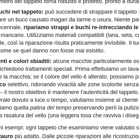
rimetro del tappeto torna robusto e protetto, pronto a dur
buchi nel tappeto:
può succedere di strappare il tappeto
are un buco causato magari da tarme o usura. Niente pau
ecennale,
ripariamo strappi e buchi re-intrecciando 
ancano. Utilizziamo materiali compatibili (lana, seta, co
ale, così la riparazione risulta praticamente invisibile. Il 
 come se quel danno non fosse mai esistito.
ti e colori sbiaditi:
alcune macchie particolarmente osti
richiedono trattamenti speciali. Prima effettuiamo un lav
 la macchia; se il colore del vello è alterato, possiamo
ico
selettivo, ridonando vivacità alle zone scolorite senza
il nostro obiettivo è mantenere l’autenticità del tappeto. 
ale dovuto a luce o tempo, valutiamo insieme al cliente in
tiamo quella
patina del tempo
preservando però la pulizia
la rasatura del vello (una leggera tosa che ravviva i diseg
ni esempi: ogni tappeto che esaminiamo viene valutato 
stauro
più adatto. Dalle piccole riparazioni alle ricostruzi