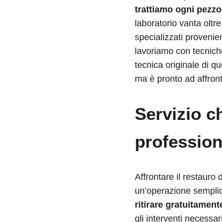
trattiamo ogni pezz
laboratorio vanta oltr
specializzati provenien
lavoriamo con tecniche 
tecnica originale di qu
ma è pronto ad affront
Servizio ch
profession
Affrontare il restaur
un’operazione sempli
ritirare gratuitament
gli interventi necessari