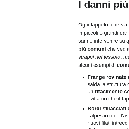
I danni pi
Ogni tappeto, che sia
in piccoli o grandi dan
sanno intervenire su q
più comuni
che vediam
strappi nel tessuto
,
ma
alcuni esempi di
come
Frange rovinate 
salda la struttura
un
rifacimento c
evitiamo che il tap
Bordi sfilacciati
calpestio o dell’a
nuovi filati intre