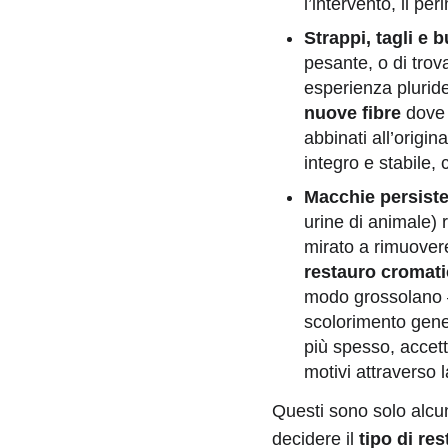
l’intervento, il pe
Strappi, tagli e 
pesante, o di trov
esperienza plurid
nuove fibre
dove m
abbinati all’origin
integro e stabile,
Macchie persisten
urine di animale) 
mirato a rimuovere
restauro cromat
modo grossolano – 
scolorimento gener
più spesso, accet
motivi attraverso 
Questi sono solo alcu
decidere il
tipo di re