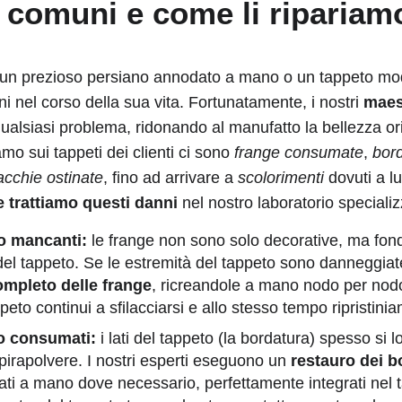
ù comuni e come li ripariam
 un prezioso persiano annodato a mano o un tappeto mo
ni nel corso della sua vita. Fortunatamente, i nostri
maest
ualsiasi problema, ridonando al manufatto la bellezza or
o sui tappeti dei clienti ci sono
frange consumate
,
bord
cchie ostinate
, fino ad arrivare a
scolorimenti
dovuti a l
 trattiamo questi danni
nel nostro laboratorio specializ
o mancanti:
le frange non sono solo decorative, ma fon
 del tappeto. Se le estremità del tappeto sono danneggia
ompleto delle frange
, ricreandole a mano nodo per nod
peto continui a sfilacciarsi e allo stesso tempo ripristinia
 o consumati:
i lati del tappeto (la bordatura) spesso si 
spirapolvere. I nostri esperti eseguono un
restauro dei b
cciati a mano dove necessario, perfettamente integrati nel