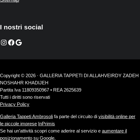
I nostri social
Instagram
Facebook
Google
Copyright © 2026 · GALLERIA TAPPETI DI ALLAHVEIRDY ZADEH
NOSHAHR KHADIJEH
Partita Iva 11809350967 • REA 2625639
Tutti i diritti sono riservati
Privacy Policy
Galleria Tappeti Ambrosoli
fa parte del circuito di
visibilità online per
le piccole imprese
InPrimis
Se hai un’attività scopri come aderire al servizio e
aumentare il
posizionamento su Google
.