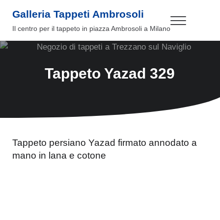
Passa al contenuto principale
Skip to header right navigation
Skip to site footer
Galleria Tappeti Ambrosoli
Menu
Il centro per il tappeto in piazza Ambrosoli a Milano
Tappeto Yazad 329
Tappeto persiano Yazad firmato annodato a
mano in lana e cotone