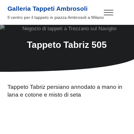
Passa al contenuto principale
Skip to header right navigation
Skip to site footer
Galleria Tappeti Ambrosoli
Menu
Il centro per il tappeto in piazza Ambrosoli a Milano
Tappeto Tabriz 505
Tappeto Tabriz persiano annodato a mano in
lana e cotone e misto di seta