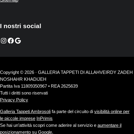
I nostri social
Instagram
Facebook
Google
Copyright © 2026 · GALLERIA TAPPETI DI ALLAHVEIRDY ZADEH
NOSHAHR KHADIJEH
Partita Iva 11809350967 • REA 2625639
Tutti i diritti sono riservati
Privacy Policy
Galleria Tappeti Ambrosoli
fa parte del circuito di
visibilità online per
le piccole imprese
InPrimis
Se hai un’attività scopri come aderire al servizio e
aumentare il
posizionamento su Google
.