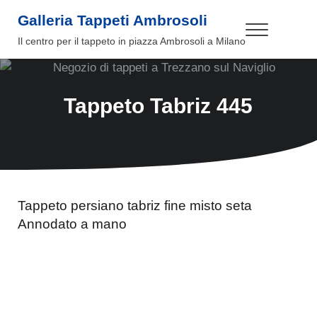
Passa al contenuto principale
Skip to header right navigation
Skip to site footer
Galleria Tappeti Ambrosoli
Menu
Il centro per il tappeto in piazza Ambrosoli a Milano
Tappeto Tabriz 445
Tappeto persiano tabriz fine misto seta
Annodato a mano