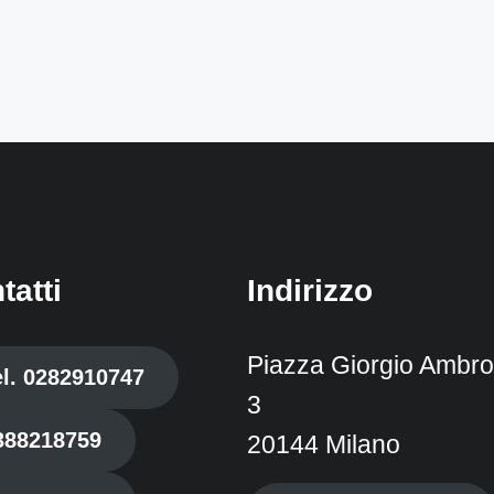
tatti
Indirizzo
Piazza Giorgio Ambros
el. 0282910747
3
388218759
20144 Milano