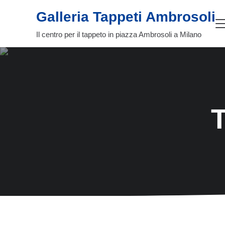
Passa al contenuto principale
Skip to header right navigation
Skip to site footer
Galleria Tappeti Ambrosoli
Il centro per il tappeto in piazza Ambrosoli a Milano
T