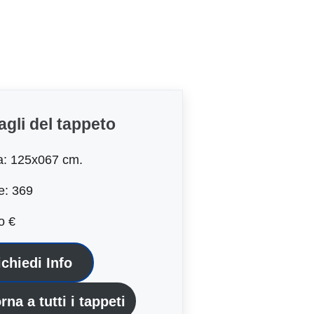
agli del tappeto
a: 125x067 cm.
e: 369
o €
ichiedi Info
rna a tutti i tappeti