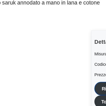
 saruk annodato a mano in lana e cotone
Dett
Misur
Codic
Prezz
R
To