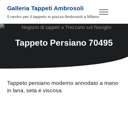
Passa al contenuto principale
Skip to header right navigation
Skip to site footer
Galleria Tappeti Ambrosoli
Menu
Il centro per il tappeto in piazza Ambrosoli a Milano
Tappeto Persiano 70495
Tappeto persiano moderno annodato a mano
in lana, seta e viscosa