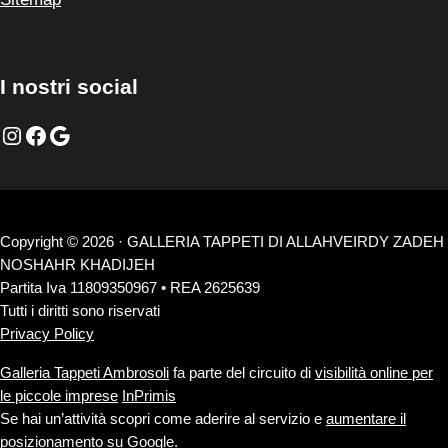
I nostri social
Instagram
Facebook
Google
Copyright © 2026 · GALLERIA TAPPETI DI ALLAHVEIRDY ZADEH
NOSHAHR KHADIJEH
Partita Iva 11809350967 • REA 2625639
Tutti i diritti sono riservati
Privacy Policy
Galleria Tappeti Ambrosoli
fa parte del circuito di
visibilità online per
le piccole imprese
InPrimis
Se hai un’attività scopri come aderire al servizio e
aumentare il
posizionamento su Google
.