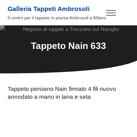
Passa al contenuto principale
Skip to header right navigation
Skip to site footer
Galleria Tappeti Ambrosoli
Menu
Il centro per il tappeto in piazza Ambrosoli a Milano
Tappeto Nain 633
Tappeto persiano Nain firmato 4 fili nuovo
annodato a mano in lana e seta