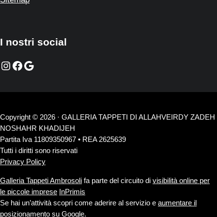
I nostri social
Instagram
Facebook
Google
Copyright © 2026 · GALLERIA TAPPETI DI ALLAHVEIRDY ZADEH
NOSHAHR KHADIJEH
Partita Iva 11809350967 • REA 2625639
Tutti i diritti sono riservati
Privacy Policy
Galleria Tappeti Ambrosoli
fa parte del circuito di
visibilità online per
le piccole imprese
InPrimis
Se hai un’attività scopri come aderire al servizio e
aumentare il
posizionamento su Google
.