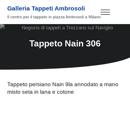
Passa al contenuto principale
Skip to header right navigation
Skip to site footer
Galleria Tappeti Ambrosoli
Menu
Il centro per il tappeto in piazza Ambrosoli a Milano
Tappeto Nain 306
Tappeto persiano Nain 9la annodato a mano
misto seta in lana e cotone