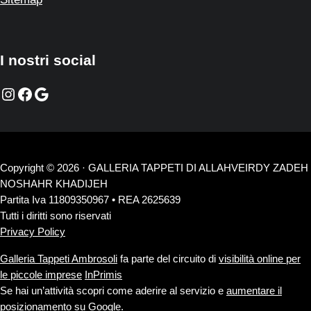
I nostri social
Instagram
Facebook
Google
Copyright © 2026 · GALLERIA TAPPETI DI ALLAHVEIRDY ZADEH
NOSHAHR KHADIJEH
Partita Iva 11809350967 • REA 2625639
Tutti i diritti sono riservati
Privacy Policy
Galleria Tappeti Ambrosoli
fa parte del circuito di
visibilità online per
le piccole imprese
InPrimis
Se hai un’attività scopri come aderire al servizio e
aumentare il
posizionamento su Google
.