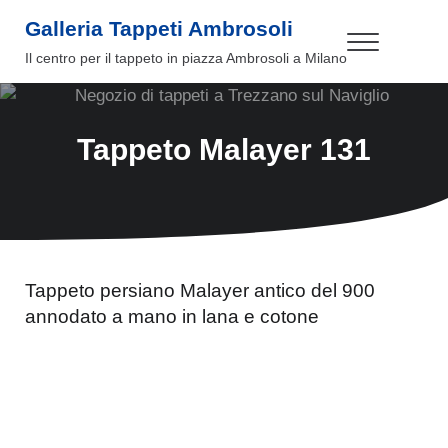
Passa al contenuto principale
Skip to header right navigation
Skip to site footer
Galleria Tappeti Ambrosoli
Menu
Il centro per il tappeto in piazza Ambrosoli a Milano
Tappeto Malayer 131
Tappeto persiano Malayer antico del 900
annodato a mano in lana e cotone