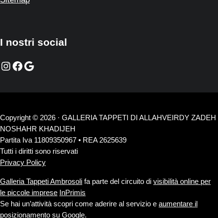
I nostri social
Instagram
Facebook
Google
Copyright © 2026 · GALLERIA TAPPETI DI ALLAHVEIRDY ZADEH
NOSHAHR KHADIJEH
Partita Iva 11809350967 • REA 2625639
Tutti i diritti sono riservati
Privacy Policy
Galleria Tappeti Ambrosoli
fa parte del circuito di
visibilità online per
le piccole imprese
InPrimis
Se hai un’attività scopri come aderire al servizio e
aumentare il
posizionamento su Google
.