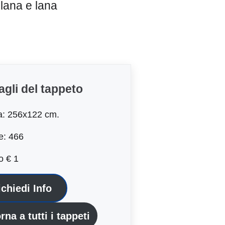
lana e lana
agli del tappeto
a: 256x122 cm.
e: 466
o € 1
ichiedi Info
rna a tutti i tappeti