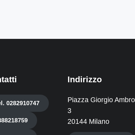
tatti
Indirizzo
Piazza Giorgio Ambros
el. 0282910747
3
388218759
20144 Milano