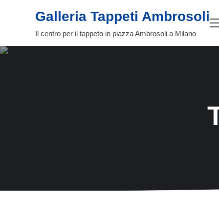
Passa al contenuto principale
Skip to header right navigation
Skip to site footer
Galleria Tappeti Ambrosoli
Il centro per il tappeto in piazza Ambrosoli a Milano