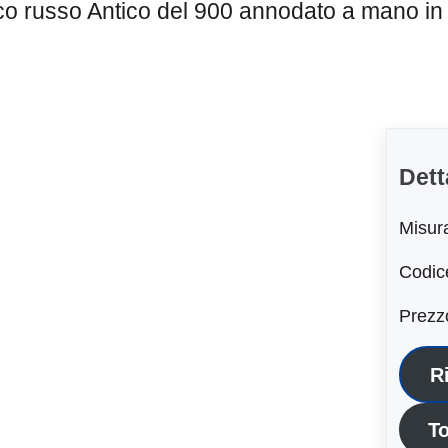
o russo Antico del 900 annodato a mano in 
Dett
Misur
Codic
Prezz
R
To