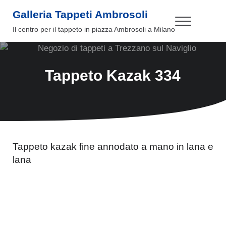
Passa al contenuto principale
Skip to header right navigation
Skip to site footer
Galleria Tappeti Ambrosoli
Menu
Il centro per il tappeto in piazza Ambrosoli a Milano
Tappeto Kazak 334
Tappeto kazak fine annodato a mano in lana e
lana