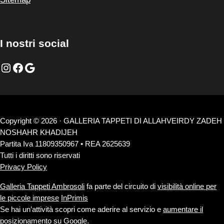
I nostri social
Instagram
Facebook
Google
Copyright © 2026 · GALLERIA TAPPETI DI ALLAHVEIRDY ZADEH
NOSHAHR KHADIJEH
Partita Iva 11809350967 • REA 2625639
Tutti i diritti sono riservati
Privacy Policy
Galleria Tappeti Ambrosoli
fa parte del circuito di
visibilità online per
le piccole imprese
InPrimis
Se hai un’attività scopri come aderire al servizio e
aumentare il
posizionamento su Google
.