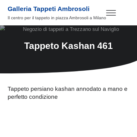
Passa al contenuto principale
Skip to header right navigation
Skip to site footer
Galleria Tappeti Ambrosoli
Menu
Il centro per il tappeto in piazza Ambrosoli a Milano
Tappeto Kashan 461
Tappeto persiano kashan annodato a mano e
perfetto condizione