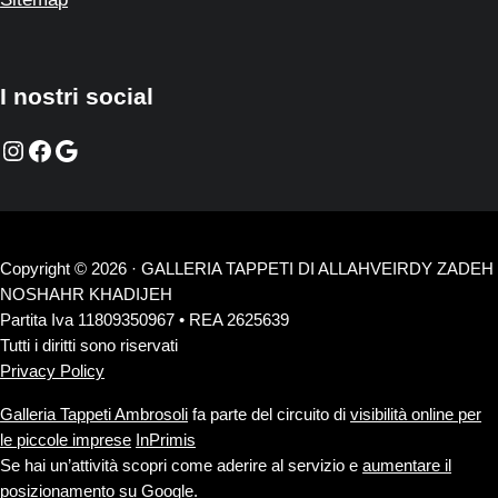
I nostri social
Instagram
Facebook
Google
Copyright © 2026 · GALLERIA TAPPETI DI ALLAHVEIRDY ZADEH
NOSHAHR KHADIJEH
Partita Iva 11809350967 • REA 2625639
Tutti i diritti sono riservati
Privacy Policy
Galleria Tappeti Ambrosoli
fa parte del circuito di
visibilità online per
le piccole imprese
InPrimis
Se hai un’attività scopri come aderire al servizio e
aumentare il
posizionamento su Google
.