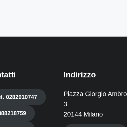
tatti
Indirizzo
Piazza Giorgio Ambros
el. 0282910747
3
388218759
20144 Milano