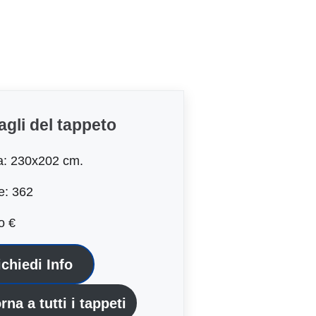
agli del tappeto
a: 230x202 cm.
e: 362
o €
ichiedi Info
rna a tutti i tappeti