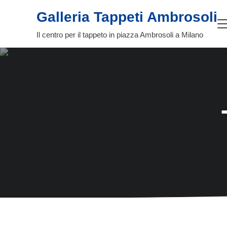
Passa al contenuto principale
Skip to header right navigation
Skip to site footer
Galleria Tappeti Ambrosoli
Il centro per il tappeto in piazza Ambrosoli a Milano