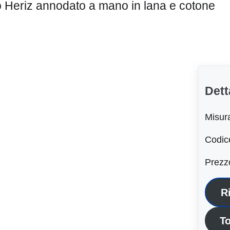
 Heriz annodato a mano in lana e cotone
Dett
Misur
Codic
Prezz
R
To