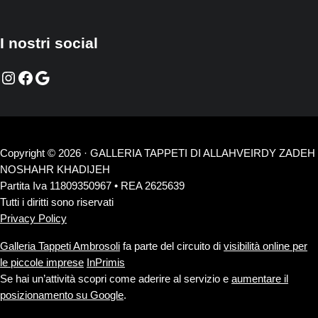
I nostri social
Instagram
Facebook
Google
Copyright © 2026 · GALLERIA TAPPETI DI ALLAHVEIRDY ZADEH
NOSHAHR KHADIJEH
Partita Iva 11809350967 • REA 2625639
Tutti i diritti sono riservati
Privacy Policy
Galleria Tappeti Ambrosoli
fa parte del circuito di
visibilità online per
le piccole imprese
InPrimis
Se hai un’attività scopri come aderire al servizio e
aumentare il
posizionamento su Google
.