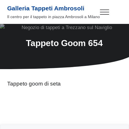
Passa al contenuto principale
Skip to header right navigation
Skip to site footer
Galleria Tappeti Ambrosoli
Menu
Il centro per il tappeto in piazza Ambrosoli a Milano
Tappeto Goom 654
Tappeto goom di seta