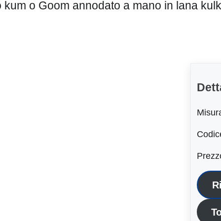
o kum o Goom annodato a mano in lana kulk
Dett
Misur
Codic
Prezz
R
To