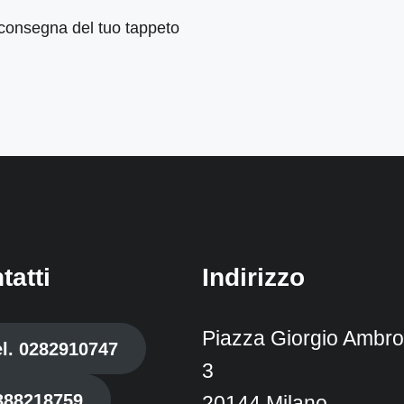
 e consegna del tuo tappeto
tatti
Indirizzo
Piazza Giorgio Ambros
el. 0282910747
3
388218759
20144 Milano