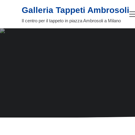
Passa al contenuto principale
Skip to header right navigation
Skip to site footer
Galleria Tappeti Ambrosoli
Il centro per il tappeto in piazza Ambrosoli a Milano