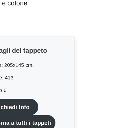
 e cotone
agli del tappeto
a: 205x145 cm.
e: 413
o €
ichiedi Info
rna a tutti i tappeti