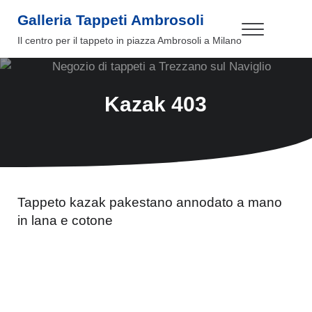
Passa al contenuto principale
Skip to header right navigation
Skip to site footer
Galleria Tappeti Ambrosoli
Menu
Il centro per il tappeto in piazza Ambrosoli a Milano
Kazak 403
Tappeto kazak pakestano annodato a mano
in lana e cotone