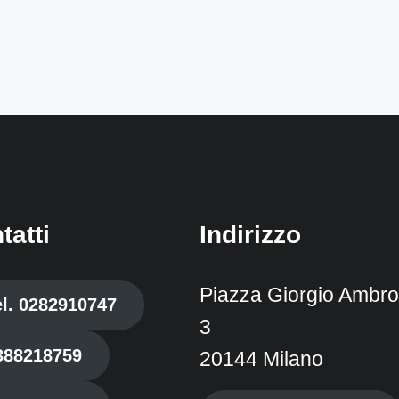
tatti
Indirizzo
Piazza Giorgio Ambros
el. 0282910747
3
388218759
20144 Milano