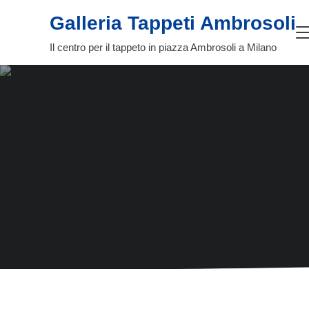
Passa al contenuto principale
Skip to header right navigation
Skip to site footer
Galleria Tappeti Ambrosoli
Il centro per il tappeto in piazza Ambrosoli a Milano