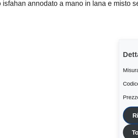
 isfahan annodato a mano in lana e misto s
Dett
Misur
Codic
Prezz
R
To