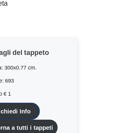
eta
agli del tappeto
a: 300x0.77 cm.
e: 693
o € 1
ichiedi Info
rna a tutti i tappeti