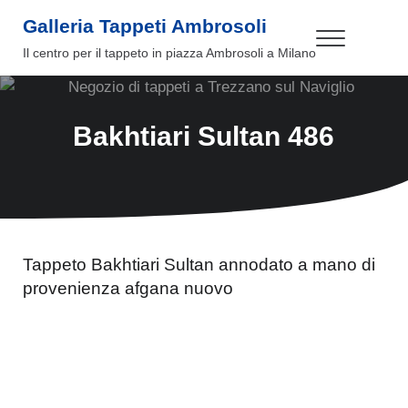
Passa al contenuto principale
Skip to header right navigation
Skip to site footer
Galleria Tappeti Ambrosoli
Menu
Il centro per il tappeto in piazza Ambrosoli a Milano
Bakhtiari Sultan 486
Tappeto Bakhtiari Sultan annodato a mano di
provenienza afgana nuovo