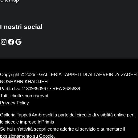
I nostri social
Instagram
Facebook
Google
Copyright © 2026 · GALLERIA TAPPETI DI ALLAHVEIRDY ZADEH
NOSHAHR KHADIJEH
Partita Iva 11809350967 • REA 2625639
Tutti i diritti sono riservati
Privacy Policy
Galleria Tappeti Ambrosoli
fa parte del circuito di
visibilità online per
le piccole imprese
InPrimis
Se hai un’attività scopri come aderire al servizio e
aumentare il
posizionamento su Google
.