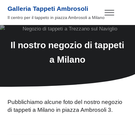
Passa al contenuto principale
Skip to header right navigation
Skip to site footer
Galleria Tappeti Ambrosoli
Menu
Il centro per il tappeto in piazza Ambrosoli a Milano
Il nostro negozio di tappeti
a Milano
Pubblichiamo alcune foto del nostro negozio
di tappeti a Milano in piazza Ambrosoli 3.